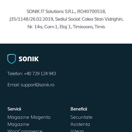
SONIK IT Solutions S.R.L., RO40700518,
J35/1148/26.02.2019, Sediul Social: Calea Stan Vidrighin,
Nr. 14a, Cam.1, Etaj 1, Timisoara, Timis
Telefon: +40 729 124 943
Email: support@sonik.ro
Servicii
Beneficii
Magazine Magento
Securitate
Magazine
Asistenta
WooCommerce
Viteza